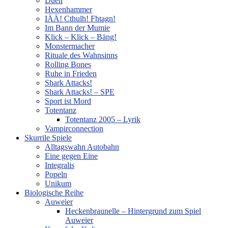
Duell
Hexenhammer
IÄÄ! Cthulh! Fhtagn!
Im Bann der Mumie
Klick – Klick – Bäng!
Monstermacher
Rituale des Wahnsinns
Rolling Bones
Ruhe in Frieden
Shark Attacks!
Shark Attacks! – SPE
Sport ist Mord
Totentanz
Totentanz 2005 – Lyrik
Vampirconnection
Skurrile Spiele
Alltagswahn Autobahn
Eine gegen Eine
Integralis
Popeln
Unikum
Biologische Reihe
Auweier
Heckenbraunelle – Hintergrund zum Spiel
Auweier