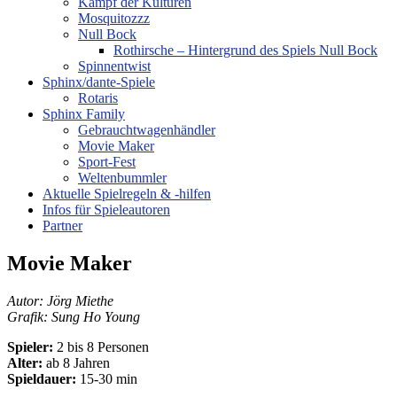
Kampf der Kulturen
Mosquitozzz
Null Bock
Rothirsche – Hintergrund des Spiels Null Bock
Spinnentwist
Sphinx/dante-Spiele
Rotaris
Sphinx Family
Gebrauchtwagenhändler
Movie Maker
Sport-Fest
Weltenbummler
Aktuelle Spielregeln & -hilfen
Infos für Spieleautoren
Partner
Movie Maker
Autor: Jörg Miethe
Grafik: Sung Ho Young
Spieler:
2 bis 8 Personen
Alter:
ab 8 Jahren
Spieldauer:
15-30 min