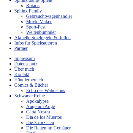
Sphinx/dante-Spiele
Rotaris
Sphinx Family
Gebrauchtwagenhändler
Movie Maker
Sport-Fest
Weltenbummler
Aktuelle Spielregeln & -hilfen
Infos für Spieleautoren
Partner
Impressum
Datenschutz
Über mich
Kontakt
Händlerbereich
Comics & Bücher
Echo des Wahnsinns
Schwarze Reihe
Apokalypse
Auge um Auge
Carta Nostra
Dia de los Muertos
Die Exorzisten
Die Ratten im Gemäuer