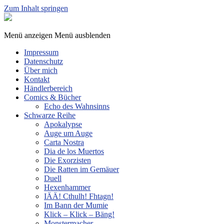
Zum Inhalt springen
Sphinx
Spieleverlag
Menü anzeigen
Menü ausblenden
Impressum
Datenschutz
Über mich
Kontakt
Händlerbereich
Comics & Bücher
Echo des Wahnsinns
Schwarze Reihe
Apokalypse
Auge um Auge
Carta Nostra
Dia de los Muertos
Die Exorzisten
Die Ratten im Gemäuer
Duell
Hexenhammer
IÄÄ! Cthulh! Fhtagn!
Im Bann der Mumie
Klick – Klick – Bäng!
Monstermacher