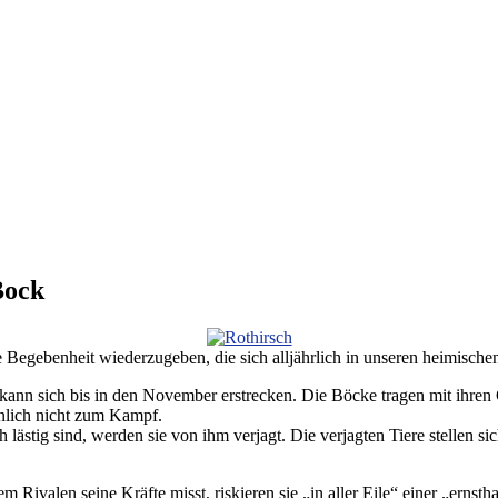
Bock
 Begebenheit wiederzugeben, die sich alljährlich in unseren heimische
kann sich bis in den November erstrecken. Die Böcke tragen mit ihre
nlich nicht zum Kampf.
lästig sind, werden sie von ihm verjagt. Die verjagten Tiere stellen s
em Rivalen seine Kräfte misst, riskieren sie „in aller Eile“ einer „ernst