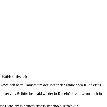
n Wäldern abspielt.
n Geweihen harte Kämpfe um den Besitz der zahlreichen Kühe eines
ich aber als „Beihirsche“ bald wieder in Rudelnähe ein, wenn auch in
hafte Liebelei“ mit einem abseits stehenden Hirschkuh.