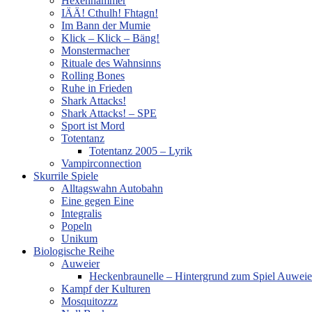
Hexenhammer
IÄÄ! Cthulh! Fhtagn!
Im Bann der Mumie
Klick – Klick – Bäng!
Monstermacher
Rituale des Wahnsinns
Rolling Bones
Ruhe in Frieden
Shark Attacks!
Shark Attacks! – SPE
Sport ist Mord
Totentanz
Totentanz 2005 – Lyrik
Vampirconnection
Skurrile Spiele
Alltagswahn Autobahn
Eine gegen Eine
Integralis
Popeln
Unikum
Biologische Reihe
Auweier
Heckenbraunelle – Hintergrund zum Spiel Auweie
Kampf der Kulturen
Mosquitozzz