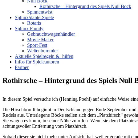
Null Bock
Rothirsche – Hintergrund des Spiels Null Bock
Spinnentwist
Sphinx/dante-Spiele
Rotaris
Sphinx Family
Gebrauchtwagenhändler
Movie Maker
Sport-Fest
Weltenbummler
Aktuelle Spielregeln & -hilfen
Infos für Spieleautoren
Partner
Rothirsche – Hintergrund des Spiels Null 
In diesem Spiel versuche ich (Henning Poehl) auf einfache Weise eine
Die Hirschbrunft beginnt in Deutschland gegen Ende September und 
Rudels aus. Unterlegene Böcke stellen sich dem „Platzhirsch“ gewöh
Sie wagen es kaum, in seiner Nähe zu rufen. Wenn sie dem Platzhirsch 
achtungsvoller Entfernung vom Platzhirsch.
Sobald dieser sie nicht mehr unter Aufsicht hat, weil er gerade mit ein