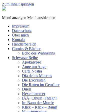
Zum Inhalt springen
Sphinx
Spieleverlag
Menü anzeigen
Menü ausblenden
Impressum
Datenschutz
Über mich
Kontakt
Händlerbereich
Comics & Bücher
Echo des Wahnsinns
Schwarze Reihe
Apokalypse
Auge um Auge
Carta Nostra
Dia de los Muertos
Die Exorzisten
Die Ratten im Gemäuer
Duell
Hexenhammer
IÄÄ! Cthulh! Fhtagn!
Im Bann der Mumie
Klick – Klick – Bäng!
Monstermacher