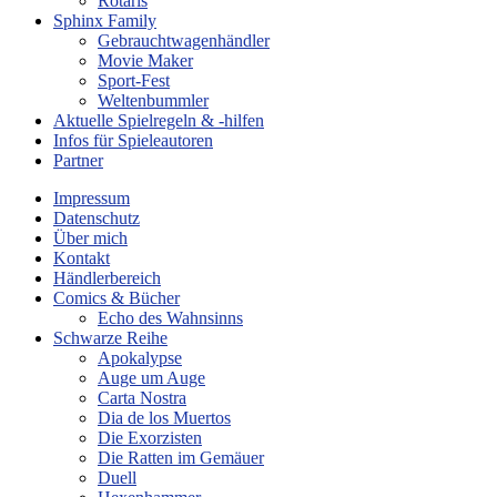
Rotaris
Sphinx Family
Gebrauchtwagenhändler
Movie Maker
Sport-Fest
Weltenbummler
Aktuelle Spielregeln & -hilfen
Infos für Spieleautoren
Partner
Impressum
Datenschutz
Über mich
Kontakt
Händlerbereich
Comics & Bücher
Echo des Wahnsinns
Schwarze Reihe
Apokalypse
Auge um Auge
Carta Nostra
Dia de los Muertos
Die Exorzisten
Die Ratten im Gemäuer
Duell