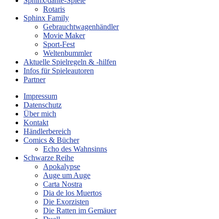
Sphinx/dante-Spiele
Rotaris
Sphinx Family
Gebrauchtwagenhändler
Movie Maker
Sport-Fest
Weltenbummler
Aktuelle Spielregeln & -hilfen
Infos für Spieleautoren
Partner
Impressum
Datenschutz
Über mich
Kontakt
Händlerbereich
Comics & Bücher
Echo des Wahnsinns
Schwarze Reihe
Apokalypse
Auge um Auge
Carta Nostra
Dia de los Muertos
Die Exorzisten
Die Ratten im Gemäuer