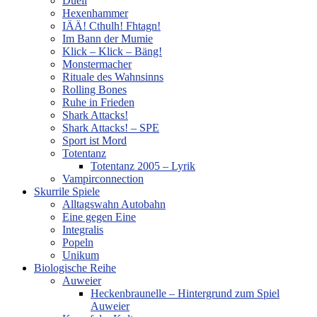
Duell
Hexenhammer
IÄÄ! Cthulh! Fhtagn!
Im Bann der Mumie
Klick – Klick – Bäng!
Monstermacher
Rituale des Wahnsinns
Rolling Bones
Ruhe in Frieden
Shark Attacks!
Shark Attacks! – SPE
Sport ist Mord
Totentanz
Totentanz 2005 – Lyrik
Vampirconnection
Skurrile Spiele
Alltagswahn Autobahn
Eine gegen Eine
Integralis
Popeln
Unikum
Biologische Reihe
Auweier
Heckenbraunelle – Hintergrund zum Spiel
Auweier