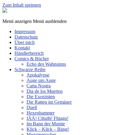
Zum Inhalt springen
Sphinx
Spieleverlag
Menü anzeigen
Menü ausblenden
Impressum
Datenschutz
Über mich
Kontakt
Händlerbereich
Comics & Bücher
Echo des Wahnsinns
Schwarze Reihe
Apokalypse
Auge um Auge
Carta Nostra
Dia de los Muertos
Die Exorzisten
Die Ratten im Gemäuer
Duell
Hexenhammer
IÄÄ! Cthulh! Fhtagn!
Im Bann der Mumie
Klick – Klick – Bäng!
Monstermacher