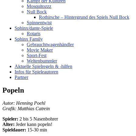
Kampf der Kulturen
Mosquitozzz
Null Bock
Rothirsche – Hintergrund des Spiels Null Bock
Spinnentwist
Sphinx/dante-Spiele
Rotaris
Sphinx Family
Gebrauchtwagenhändler
Movie Maker
Sport-Fest
Weltenbummler
Aktuelle Spielregeln & -hilfen
Infos für Spieleautoren
Partner
Popeln
Autor: Henning Poehl
Grafik: Matthias Catrein
Spieler:
2 bis 5 Nasenbohrer
Alter:
Jeder kann popeln!
Spieldauer:
15-30 min