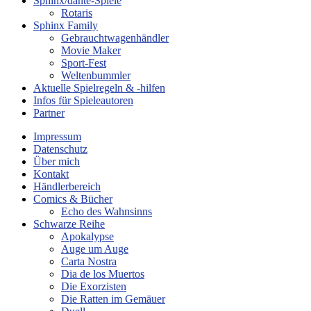
Sphinx/dante-Spiele
Rotaris
Sphinx Family
Gebrauchtwagenhändler
Movie Maker
Sport-Fest
Weltenbummler
Aktuelle Spielregeln & -hilfen
Infos für Spieleautoren
Partner
Impressum
Datenschutz
Über mich
Kontakt
Händlerbereich
Comics & Bücher
Echo des Wahnsinns
Schwarze Reihe
Apokalypse
Auge um Auge
Carta Nostra
Dia de los Muertos
Die Exorzisten
Die Ratten im Gemäuer