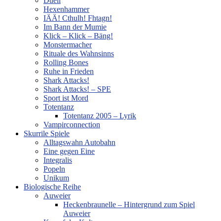
Duell
Hexenhammer
IÄÄ! Cthulh! Fhtagn!
Im Bann der Mumie
Klick – Klick – Bäng!
Monstermacher
Rituale des Wahnsinns
Rolling Bones
Ruhe in Frieden
Shark Attacks!
Shark Attacks! – SPE
Sport ist Mord
Totentanz
Totentanz 2005 – Lyrik
Vampirconnection
Skurrile Spiele
Alltagswahn Autobahn
Eine gegen Eine
Integralis
Popeln
Unikum
Biologische Reihe
Auweier
Heckenbraunelle – Hintergrund zum Spiel
Auweier