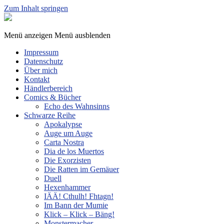
Zum Inhalt springen
Sphinx
Spieleverlag
Menü anzeigen
Menü ausblenden
Impressum
Datenschutz
Über mich
Kontakt
Händlerbereich
Comics & Bücher
Echo des Wahnsinns
Schwarze Reihe
Apokalypse
Auge um Auge
Carta Nostra
Dia de los Muertos
Die Exorzisten
Die Ratten im Gemäuer
Duell
Hexenhammer
IÄÄ! Cthulh! Fhtagn!
Im Bann der Mumie
Klick – Klick – Bäng!
Monstermacher